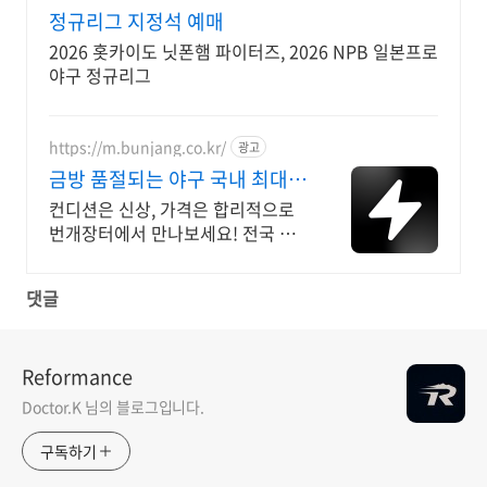
정규리그 지정석 예매
2026 홋카이도 닛폰햄 파이터즈, 2026 NPB 일본프로
야구 정규리그
https://m.bunjang.co.kr/
광고
금방 품절되는 야구 국내 최대
브랜드 중고거래
컨디션은 신상, 가격은 합리적으로
번개장터에서 만나보세요! 전국 각
지에서 올라오는 전국구 최다 상품
매일 10만 개 이상의 신규 상품 업로
댓글
드
Reformance
Doctor.K 님의 블로그입니다.
구독하기