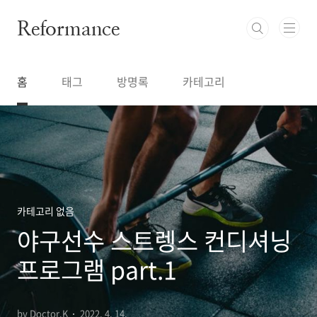
본문 바로가기
Reformance
홈
태그
방명록
카테고리
카테고리 없음
야구선수 스트렝스 컨디셔닝
프로그램 part.1
by Doctor.K
2022. 4. 14.