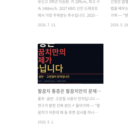
유신고 3학년 이승원. 키 189cm, 최고 구
긴장은 없앨
속 146km/h. 2027 KBO 신인 드래프트
법을 배우는
에서 가장 주목받는 투수입니다. 2025년
가며 — "
3월 경기 영상을 3D 모션 분석으로 살펴
다"야구 현
2026. 7. 13.
2026. 5. 18
봤는데, 놀라운 건 스피드건 숫자가 아니
다. "멘탈
었습니다. 그 숫자를 만들어내는 몸의 움
다. 그런데
직임이었습니다. "이 선수의 몸이 어떻게
요? 그냥 
좋길래 이런 공이 나오는가"를 쉽게 풀어
될까요? 연
보겠습니다. 📌 비밀 1 — 채찍처럼 던진
다.🔬 연구
다 (시퀀스 점수 100점)채찍을 휘두르면
접 영향을 
손잡이는 천천히 움직여도 끝부분은 엄청
포츠 경기력
나게 빨라지죠. 좋은 투구도 똑같습니다.
수로, 낮은
골반 → 몸통 → 팔꿈치 → 어깨 순서로,
뛰어난 경기
팔꿈치 통증은 팔꿈치만의 문제가 아닙니다
큰 부위가 먼저 돌고 작은 부위가 따라 돌
습니다. 높
면서 속도가 점점 불어납니다.이승원 선
이 저하되며
흉추·골반·고관절 사용이 먼저입니다 —
수는 이 순서가 100점 만점에 100점이었
결정 변수입니다
연구가 밝힌 진짜 원인📌 들어가며 — "팔
습니다. 실제로 골반보다 몸통이, 몸통보
Lab📊 연
꿈치가 아픈데 왜 등 후면 검사를 하나
다 어..
과가 있다2.
요?"투구 후 팔꿈치 안쪽이 아파서 병원
2026. 5. 1.
에 갔더니 "뼈는 이상 없다"는 말을 듣고