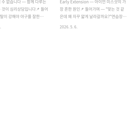
 수 없습니다 — 함께 다루는
Early Extension — 아이언 미스샷의 가
 것이 심리상담입니다📌 들어
장 흔한 원인📌 들어가며 — "맞는 것 같
멘탈이 강해야 야구를 잘한
은데 왜 자꾸 얇게 날라갈까요?"연습장에
장에서 자주 듣는 말이 있습니
서는 잘 맞다가 필드에서 흔들리는 아이
.
2026. 5. 6.
이 강해야 한다." 맞는 말입니
언. 컨택은 되는 것 같은데 얇게 나가거나
 멘탈은 어떻게 강해지는 걸까
두껍게 맞거나 힐 쪽으로 나가는 패턴. 이
참으면 될까요? 혼자 이겨내면
런 불일치의 가장 흔한 원인 중 하나가
구는 다른 답을 내놓고 있습니
Early Extension — 골반 앞밀림입니다.
 1 — 경쟁 불안은 경기력에 직
🔬 Early Extension이 아이언에 미치는
준다경쟁 상태 불안(CSA)은 스
영향Early Extension은 다운스윙 시 골
과 밀접하게 연관된 심리 변
반이 볼 방향으로 이동하는 순간 클럽을
 불안 수준을 보이는 선수가 더
위한 공간이 사라지고, 손이 crowded되
 결과를 달성하는 경향이 있
어 클럽이 바깥으로 던져지는 패턴입니
은 불안 수준의 선수는 자신감
다. 그 결과 얇게, 두껍게, 힐 쪽으로 다양
, 자신감은 운동 성공의 핵심
한 형태의 미스샷이 발생합니다. 골반이
. Hitting Performance
밀리면 클럽 경로가 아웃-인으로 바뀌고,
구 2 — 심리 개입은 실제로 효
X-Factor가 즉시 소..
.