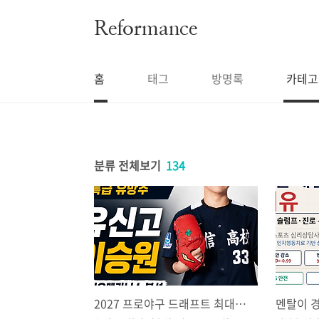
본문 바로가기
Reformance
홈
태그
방명록
카테고
분류 전체보기
134
2027 프로야구 드래프트 최대어 이승원 바이오메카닉스 분석