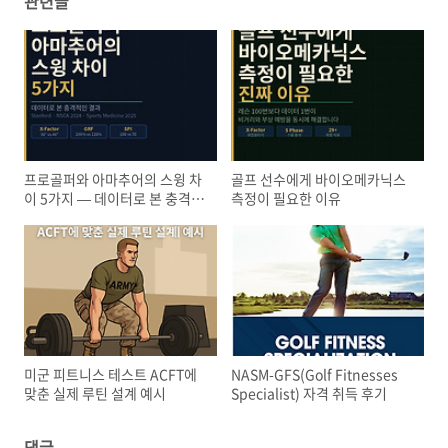
관련글
프로골퍼와 아마추어의 스윙 차
골프 선수에게 바이오메카닉스
이 5가지 — 데이터로 본 충격적
측정이 필요한 이유
인 결과
미군 피트니스 테스트 ACFT에
NASM-GFS(Golf Fitnesses
맞춘 실제 루틴 설계 예시
Specialist) 자격 취득 후기
댓글