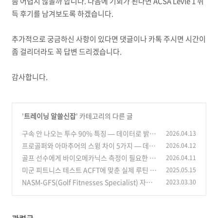
좀 어렵지 않을까 합니다. 다음에 기회가 된다면 ACSA Levle 1 취
득 후기를 남겨보도록 하겠습니다.
추가적으로 궁금하신 사항이 있다면 댓글이나 카톡 주시면 시간이
좀 걸리더라도 꼭 답변 드리겠습니다.
감사합니다.
'
트레이닝 알쓸신잡
' 카테고리의 다른 글
구속 안 나오는 투수 90% 특징 — 데이터로 밝혀
2026.04.13
진 공통 패턴
프로골퍼와 아마추어의 스윙 차이 5가지 — 데이
2026.04.12
(0)
터로 본 충격적인 결과
골프 선수에게 바이오메카닉스 측정이 필요한 이
2026.04.11
(0)
유
미군 피트니스 테스트 ACFT에 맞춘 실제 루틴 설
2025.05.15
(0)
계 예시
NASM-GFS(Golf Fitnesses Specialist) 자격
2023.03.30
(0)
취득 후기
(4)