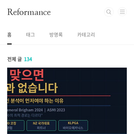
본문 바로가기
Reformance
홈
태그
방명록
카테고리
전체 글
134