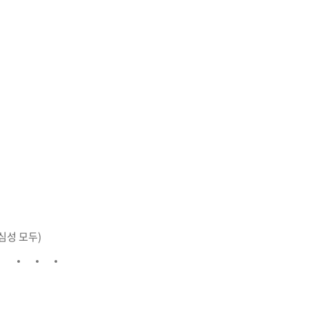
심성
모두)