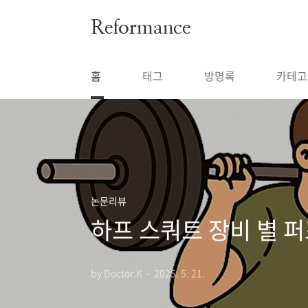
본문 바로가기
Reformance
홈
태그
방명록
카테고
논문리뷰
하프 스쿼트 장비 별 
by Doctor.K
2025. 5. 21.