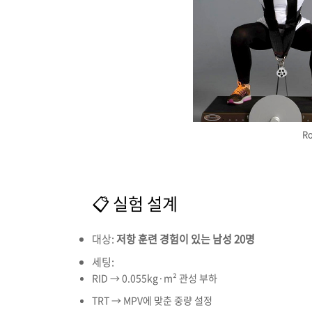
Ro
📋
실험
설계
대상:
저항
훈련
경험이
있는
남성
20
명
세팅:
RID →
0.055kg·m²
관성
부하
TRT →
MPV
에
맞춘
중량
설정