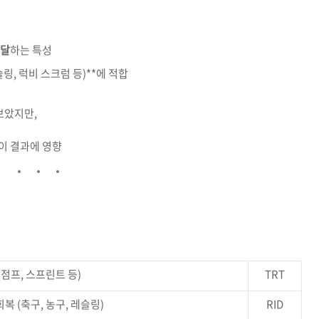
달
하는
특성
슬링,
럭비
스크럼
등)**
에
적합
보았지만,
이
결과에
영향
(
점프,
스프린트
등)
TRT
회복 (
축구,
농구,
레슬링)
RID