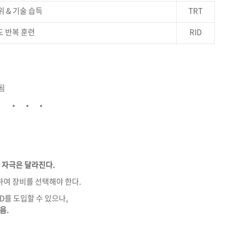
위 &
기술
습득
TRT
도
반복
훈련
RID
됨
적
자극은
달라진다.
하여
장비를
선택해야
한다.
ID
를
도입할
수
있으나,
음.