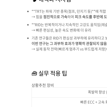
**
TRT
는
파워
기반
종목(
점프,
던지기
등)**
에
적합
→
힘을
점진적으로
가속
하며
피크
속도를
후반에
도
**
RID
는
반복적이거나
지속적인
고강도
움직임(
레
→
빠른 편
심성,
높은
속도
변화에
더
유리
기존
연구들은
RID
가 편
심성
과부하에
유리하다고
이번
연구는
그
과부하
효과가
명확히
관찰되지
않음
→
실제
동작
전략(
빠르게
멈추기
vs
부드럽게
저항)
🧰
실무
적용
팁
상황추천 장비
폭발력
향상 
빠른
ECC +
고속