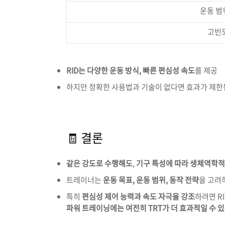
운동
범
고빈
RID
는
다양한
운동
방식,
빠른 편
심성
속도
를
제공
하지만
정확한
사용법과
기술이
없다면
효과가
제한
🧾
결론
같은
강도로
수행해도
,
기구
특성에
따라
생체역학
트레이너는
운동
목표,
운동
범위,
동작
전략
을
고려
특히
편심성
제어
능력과
속도
자극을
강조
하려면
R
파워
트레이닝에는
여전히
TRT
가
더
효과적일
수
있