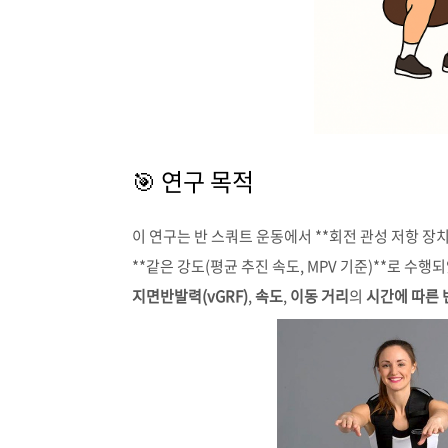
🎯
연구
목적
이
연구는
반
스쿼트
운동에서 **
회전
관성
저항
장치
**
같은
강도(
평균
추진
속도,
MPV
기준)**
로
수행되
지면반발력(
vGRF)
,
속도
,
이동
거리
의
시간에
따른