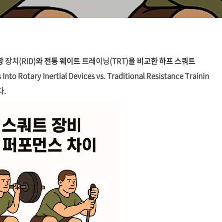
항
장치(RID)
와
전통
웨이트
트레이닝(TRT)
을
비교한
하프
스쿼트
s
Into
Rotary
Inertial
Devices
vs.
Traditional
Resistance
Trainin
다.