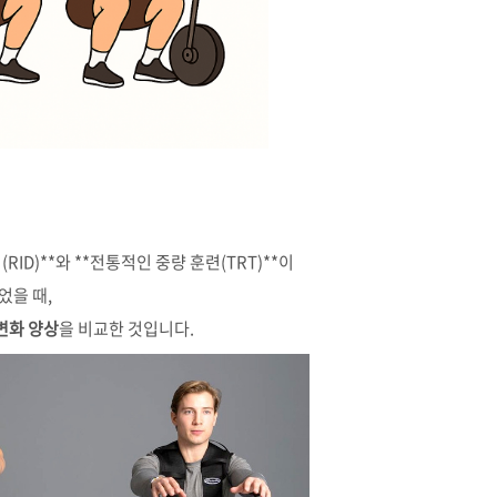
(
RID)**
와 **
전통적인
중량
훈련(
TRT)**
이
었을
때,
변화
양상
을
비교한
것입니다.