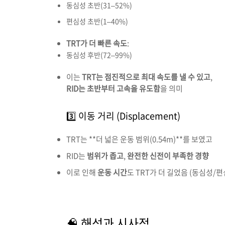
동심성
초반(
31–
52%)
편심성
초반(
1–
40%)
TRT
가
더
빠른
속도
:
동심성
후반(
72–
99%)
이는
TRT
는
점진적으로
최대
속도를
낼
수
있고
,
RID
는
초반부터
고속을
유도함
을
의미
3️⃣
이동
거리 (
Displacement)
TRT
는 **
더
넓은
운동
범위(
0.54m)**
를
보였고
RID
는
범위가
좁고
,
완전한
신전이
부족한
경향
이로
인해
운동
시간
도
TRT
가
더
길었음 (
동심성/편
🧠
해석과
시사점