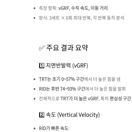
측정
항목:
vGRF,
수직
속도,
이동
거리
방식:
3
세트 ×
6
회
최대
반복,
각
반복
동작
분석
✅
주요
결과
요약
1️⃣
지면반발력 (
vGRF)
TRT
는
초기
0~
57%
구간
에서
더
높은
힘을
냄
RID
는
후반
74~
93%
구간
에서
더
높은
힘을
발휘
전체적으로
TRT
가
더
높은
vGRF
,
특히
편심성
구간
2️⃣
속도 (
Vertical
Velocity)
RID
가
빠른
속도
: